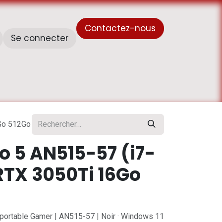
Contactez-nous
Se connecter
À propos de nous
Horaire de travail - أوقات العمل
6Go 512Go
ro 5 AN515-57 (i7-
RTX 3050Ti 16Go
r portable Gamer | AN515-57 | Noir · Windows 11