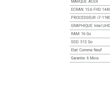
MARQUE
:
ACER
ECRAN
:
15.6 FHD 144
PROCESSEUR
:
i7-118
GRAPHIQUE
:
Intel UH
RAM
:
16 Go
SSD
:
512 Go
Etat
:
Comme Neuf
Garantie
:
6 Mois