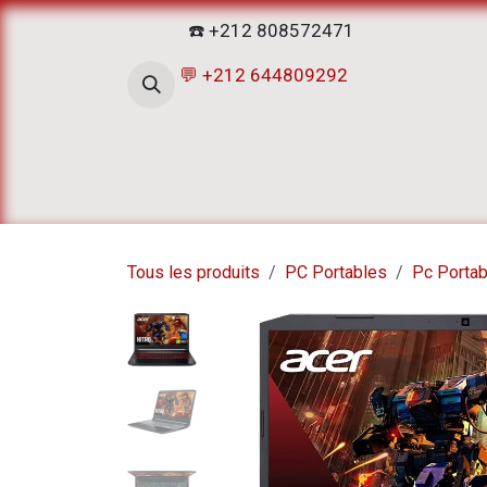
Se rendre au contenu
☎️ +212 808572471
💬 +212 644809292
Accueil
Boutique
ATELIERS D
Tous les produits
PC Portables
Pc Porta