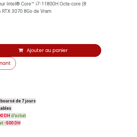
ur Intel® Core™ i7-11800H Octa-core (8
a RTX 3070 8Go de Vram
Ajouter au panier
nant
mboursé de 7 jours
vrables
00 DH
d'achat
at
-500 DH