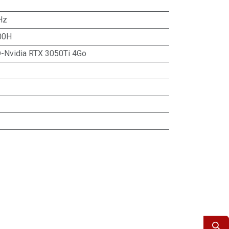
Hz
00H
D-Nvidia RTX 3050Ti 4Go