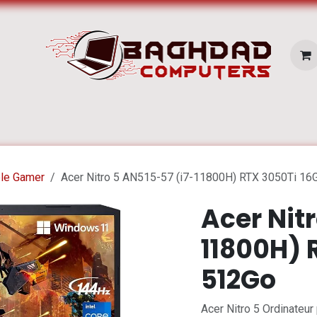
E SERVICES
Pc Portable
Zone Apple
ble Gamer
Acer Nitro 5 AN515-57 (i7-11800H) RTX 3050Ti 1
Acer Nit
11800H) 
512Go
Acer Nitro 5 Ordinateu