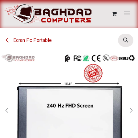
Se rendre au contenu
Ecran Pc Portable