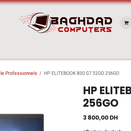
E SERVICES
Pc Portable
Zone Apple
le Professionnels
HP ELITEBOOK 830 G7 32GO 256GO
HP ELITE
256GO
3 800,00
DH