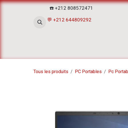
Se rendre au contenu
☎️ +212 808572471
💬 +212 644809292
Accueil
Boutique
ATELIERS D
Tous les produits
PC Portables
Pc Portab