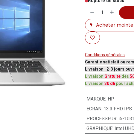
Rupture de stock
Acheter mainte
Conditions générales
Garantie satisfait ou re
Livraison : 2-3 jours ou
Livraison
Gratuite
dès
5
Livraison
30 dh
pour ach
MARQUE
:
HP
ECRAN
:
13.3 FHD IPS
PROCESSEUR
:
i5-103
GRAPHIQUE
:
Intel UH