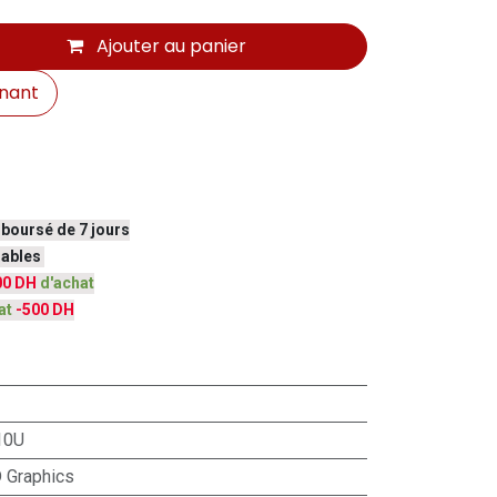
Ajouter au panier
nant
mboursé de 7 jours
vrables
00 DH
d'achat
at
-500 DH
10U
D Graphics