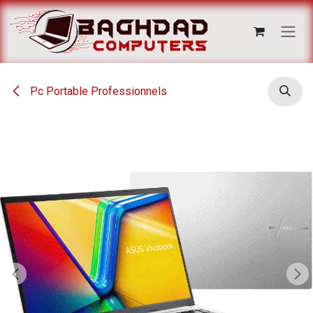
Se rendre au contenu
Pc Portable Professionnels