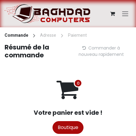
Se rendre au contenu
Commande
Adresse
Paiement
Résumé de la
Commander à
commande
nouveau rapidement
Votre panier est vide !
Boutique