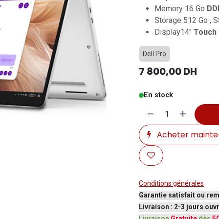
Memory 16 Go
DD
Storage 512 Go , 
Display14"
Touch
Dell Pro
7 800,00
DH
En stock
Acheter mainte
Conditions générales
Garantie satisfait ou re
Livraison : 2-3 jours ou
Livraison
Gratuite
dès
5