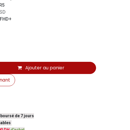
R5
SSD
 FHD+
Ajouter au panier
nant
mboursé de 7 jours
vrables
00 DH
d'achat