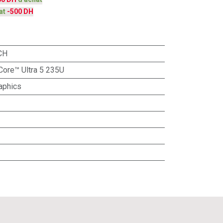
at
-500 DH
CH
Core™ Ultra 5 235U
aphics