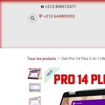
Se rendre au contenu
☎️ +212 808572471
💬 +212 644809292
Accueil
Boutique
ATELIERS D
Tous les produits
Dell Pro 14 Plus 2-in-1 U
NEUF
NEUF