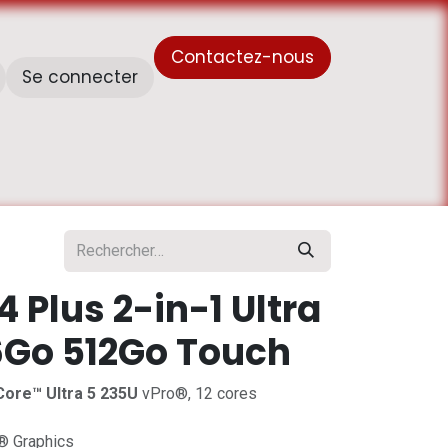
Contactez-nous
Se connecter
À propos de nous
Horaire de travail - أوقات العمل
14 Plus 2-in-1 Ultra
6Go 512Go Touch
Core™ Ultra 5 235U
vPro®, 12 cores
l® Graphics